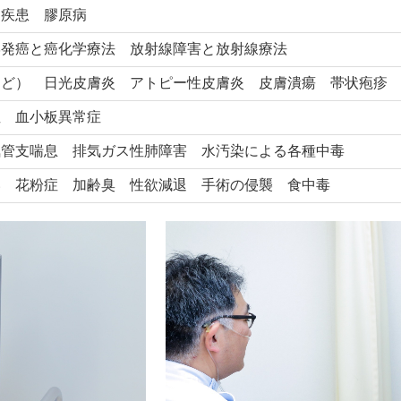
疫疾患 膠原病
学発癌と癌化学療法 放射線障害と放射線療法
けど） 日光皮膚炎 アトピー性皮膚炎 皮膚潰瘍 帯状疱疹
症 血小板異常症
気管支喘息 排気ガス性肺障害 水汚染による各種中毒
い 花粉症 加齢臭 性欲減退 手術の侵襲 食中毒