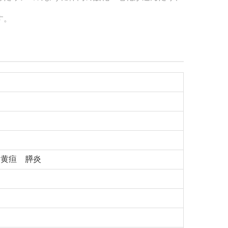
す。
 黄疸 膵炎