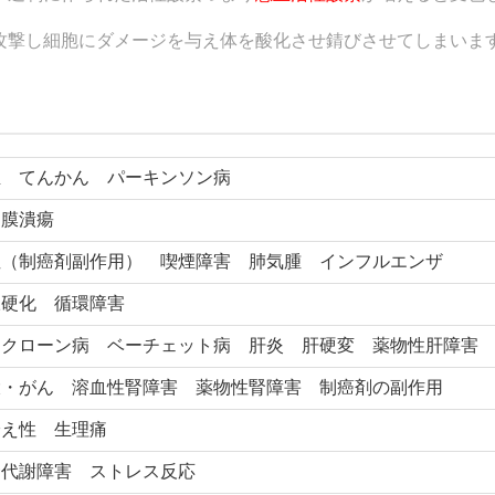
攻撃し細胞にダメージを与え体を酸化させ錆びさせてしまいま
血 てんかん パーキンソン病
角膜潰瘍
症（制癌剤副作用） 喫煙障害 肺気腫 インフルエンザ
脈硬化 循環障害
 クローン病 ベーチェット病 肝炎 肝硬変 薬物性肝障害
大・がん 溶血性腎障害 薬物性腎障害 制癌剤の副作用
冷え性 生理痛
腎代謝障害 ストレス反応