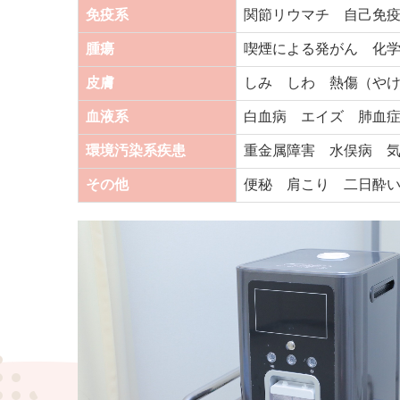
免疫系
関節リウマチ 自己免
腫瘍
喫煙による発がん 化
皮膚
しみ しわ 熱傷（や
血液系
白血病 エイズ 肺血
環境汚染系疾患
重金属障害 水俣病 
その他
便秘 肩こり 二日酔