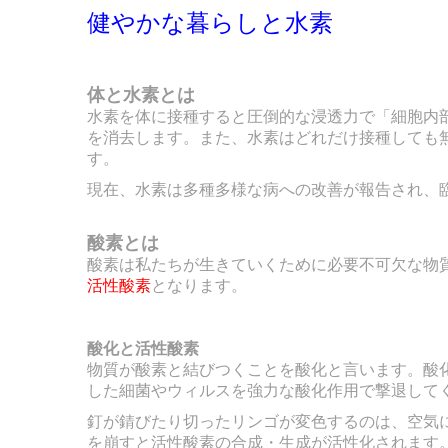
健やかな暮らしと水素
体と水素とは
水素を体に接種すると圧倒的な浸透力で「細胞内
を消去します。また、水素はどれだけ接種しても
す。
現在、水素は多種多様な病への改善が報告され、
酸素とは
酸素は私たちが生きていくために必要不可欠な物
活性酸素
となります。
酸化と活性酸素
物質が酸素と結びつくことを酸化と言います。酸
した細菌やウィルス
を強力な酸化作用で撃退して
釘が錆びたり切ったリンゴが変色するのは、空気
を崩すと活性酸素の
合成・生成が活性化されます