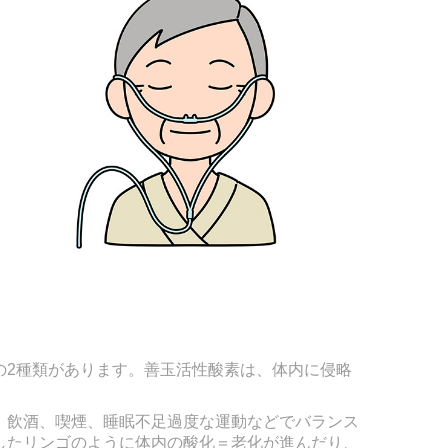
の2種類があります。善玉活性酸素は、体内に侵略
、飲酒、喫煙、睡眠不足過度な運動などでバランス
したリンゴのように体内の酸化＝老化が進んだり、