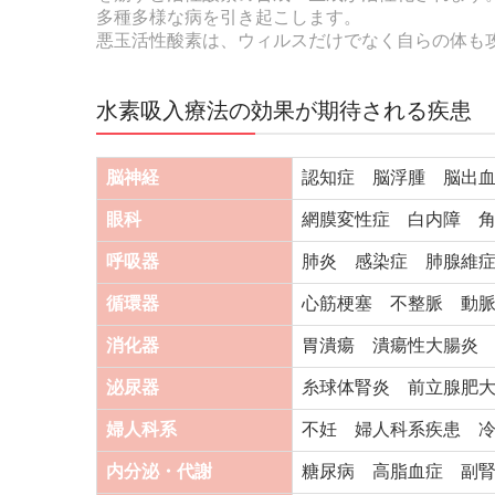
多種多様な病を引き起こします。
悪玉活性酸素は、ウィルスだけでなく自らの体も
水素吸入療法の効果が期待される疾患
脳神経
認知症 脳浮腫 脳出
眼科
網膜変性症 白内障 
呼吸器
肺炎 感染症 肺腺維
循環器
心筋梗塞 不整脈 動
消化器
胃潰瘍 潰瘍性大腸炎
泌尿器
糸球体腎炎 前立腺肥
婦人科系
不妊 婦人科系疾患 
内分泌・代謝
糖尿病 高脂血症 副