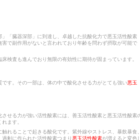
部」「臓器深部」に到達し、卓越した抗酸化力で悪玉活性酸素
無害で副作用がないと
言われており年齢を問わず摂取が可能で
臨床検査も進んでおり無限の有効性に期待が固まっています。
質です。その一部は、体の中で酸化させる力がとても強い
悪玉
化させる力が強い活性酸素には、善玉活性酸素と悪玉活性酸素
くれます。
に触れることで起きる酸化です。紫外線やストレス、暴飲暴食
。過剰に作られた活性酸素つまり
悪玉活性酸素
が増えると変色