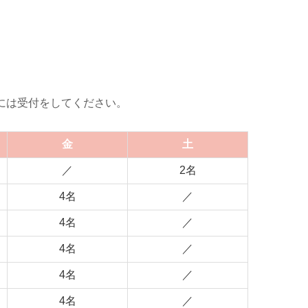
には受付をしてください。
金
土
／
2名
4名
／
4名
／
4名
／
4名
／
4名
／