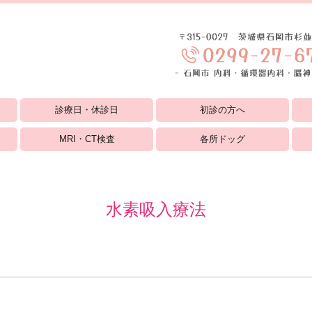
診療日・休診日
初診の方へ
MRI・CT検査
各所ドッグ
水素吸入療法