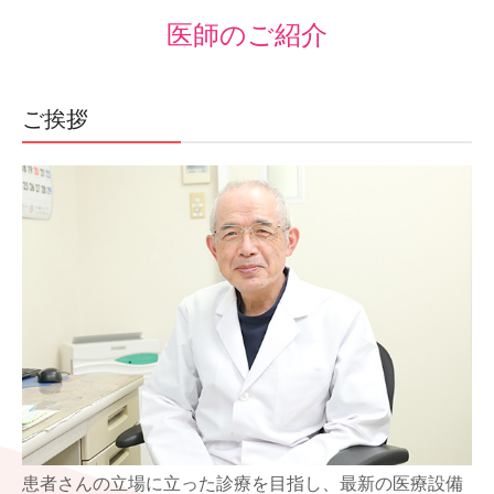
医師のご紹介
MRI・CT検査
各所ドッグ
ご挨拶
東方医学
お問合せ
患者さんの立場に立った診療を目指し、最新の医療設備